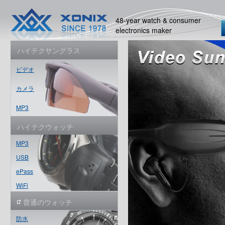
48-year watch & consumer
electronics maker
ハイテクサングラス
ビデオ
カメラ
MP3
ハイテクウォッチ
MP3
USB
ePass
WiFi
普通のウォッチ
防水