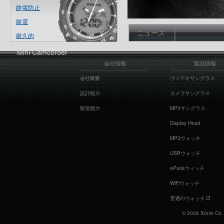
静電防止
耐震
ニュース
耐久的
Mini Camcorder
会社情報
製品情報
会社概要
ヴィデオサングラス
設計能力
カメラサングラス
製造能力
MP3サングラス
Display Head
MP3ウォッチ
USBウォッチ
ePassウィッチ
WiFiウォッチ
普通のウォッチ
© 2026 Xonix Co. L