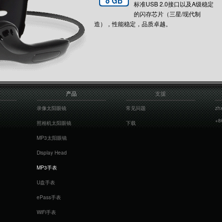
标准USB 2.0接口以及A级稳定
的闪存芯片（三星/现代制
造），性能稳定，品质卓越。
产品
支援
录像太阳眼镜
常见问题
zh
+8
照相机太阳眼镜
下载
MP3太阳眼镜
Display Head
MP3手表
U盘手表
ePass手表
WiFi手表