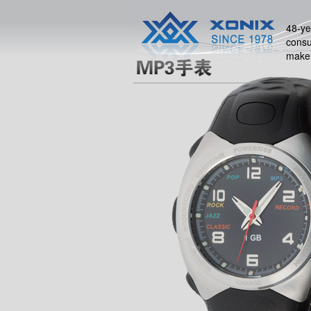
48-ye
consu
make