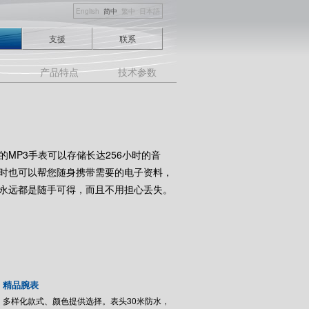
English
简中
繁中
日本語
支援
联系
绍
产品特点
技术参数
MP3手表可以存储长达256小时的音
时也可以帮您随身携带需要的电子资料，
永远都是随手可得，而且不用担心丢失。
精品腕表
多样化款式、颜色提供选择。表头30米防水，