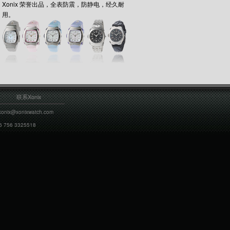
Xonix 荣誉出品，全表防震，防静电，经久耐
用。
联系Xonix
xonix@xonixwatch.com
6 756 3325518