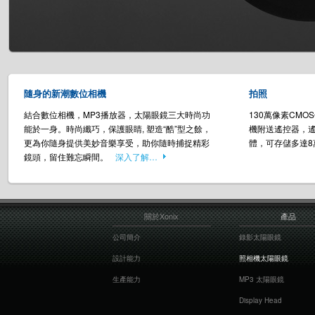
隨身的新潮數位相機
拍照
結合數位相機，MP3播放器，太陽眼鏡三大時尚功
130萬像素CMOS
能於一身。時尚纖巧，保護眼睛, 塑造“酷”型之餘，
機附送遙控器，
更為你隨身提供美妙音樂享受，助你隨時捕捉精彩
體，可存儲多達8
鏡頭，留住難忘瞬間。
深入了解…
關於Xonix
產品
公司簡介
錄影太陽眼鏡
設計能力
照相機太陽眼鏡
生產能力
MP3 太陽眼鏡
Display Head