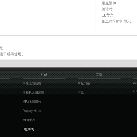
定点闹铃
倒计时
EL背光
第二时区时间显示
驱动
请擦干后再使用。
产品
支援
录像太阳眼镜
常见问题
zh
+8
照相机太阳眼镜
下载
MP3太阳眼镜
Display Head
MP3手表
U盘手表