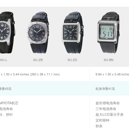
XU-L
XU-ZB
XU-ZD
XU-BN
 x 1.50 x 0.44 inches (260 x 38 x 11.1 mm)
9.84 x 1.50 x 0.48 inch
净重43克
机身净重41克
IYOTA机芯
超长锂电池寿命
电池寿命
三年电池寿命
分、秒针
超大LCD显示手表
定时闹钟
秒表