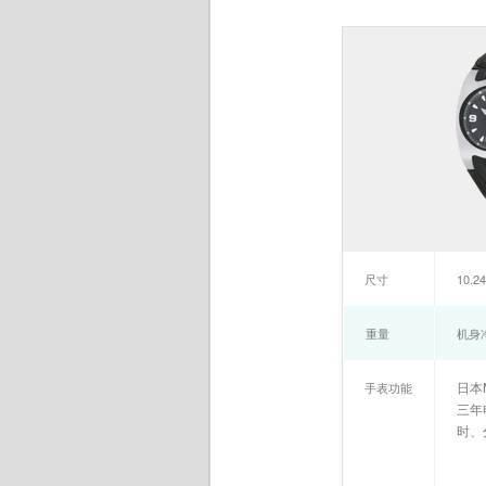
尺寸
10.24
重量
机身
日本M
手表功能
三年
时、