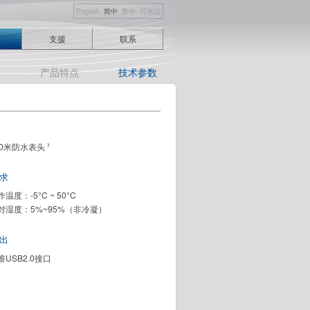
English
简中
繁中
日本語
支援
联系
绍
产品特点
技术参数
00米防水表头
3
求
温度：-5°C ~ 50°C
对湿度：5%~95%（非冷凝）
出
准USB2.0接口