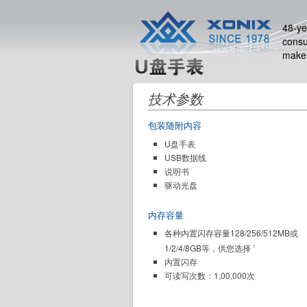
48-ye
consu
make
技术参数
包装随附内容
U盘手表
USB数据线
说明书
驱动光盘
内存容量
各种内置闪存容量128/256/512MB或
1/2/4/8GB等，供您选择
1
内置闪存
可读写次数：1,00,000次