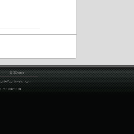
联系Xonix
xonix@xonixwatch.com
6 756 3325518