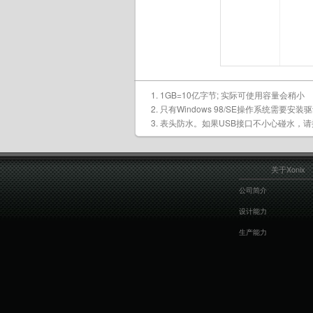
1GB=10亿字节; 实际可使用容量会稍小
只有Windows 98/SE操作系统需要安装
表头防水。如果USB接口不小心碰水，
关于Xonix
公司简介
设计能力
生产能力